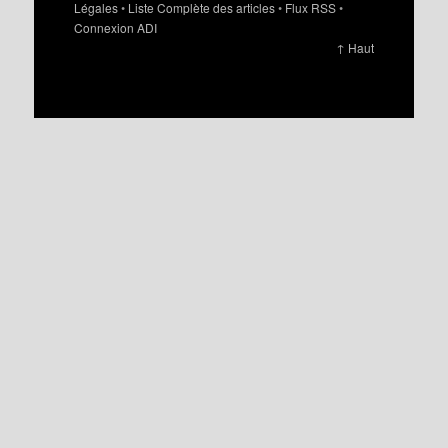
Légales
•
Liste Complète des articles
•
Flux RSS
•
Connexion ADI
↑ Haut