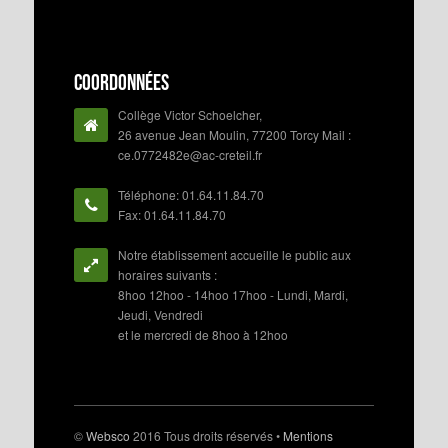
Coordonnées
Collège Victor Schoelcher,
26 avenue Jean Moulin, 77200 Torcy Mail :
ce.0772482e@ac-creteil.fr
Téléphone: 01.64.11.84.70
Fax: 01.64.11.84.70
Notre établissement accueille le public aux
horaires suivants :
8hoo 12hoo - 14hoo 17hoo - Lundi, Mardi,
Jeudi, Vendredi
et le mercredi de 8hoo à 12hoo
©
Websco
2016 Tous droits réservés •
Mentions