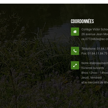
Coordonnées
Collège Victor Scho
26 avenue Jean Moul
ce.0772482e@ac-cret
Téléphone: 01.64.1
Fax: 01.64.11.84.70
Notre établissement 
horaires suivants :
8hoo 12hoo - 14hoo 
Jeudi, Vendredi
et le mercredi de 8