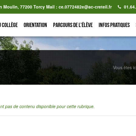
n Moulin, 77200 Torcy Mail : ce.0772482e@ac-creteil.fr
01.64
u collège
Orientation
Parcours de l’élève
Infos pratiques
Vous êtes ic
tant pas de contenu disponible pour cette rubrique.