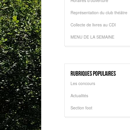
Horaires d'ouverture
Représentation du club théâtre
Collecte de livres au CDI
MENU DE LA SEMAINE
Rubriques populaires
Les concours
Actualités
Section foot