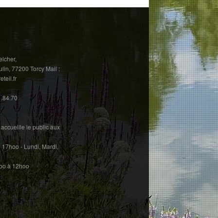
elcher,
in, 77200 Torcy Mail :
eil.fr
1.84.70
accueille le public aux
17hoo - Lundi, Mardi,
hoo à 12hoo