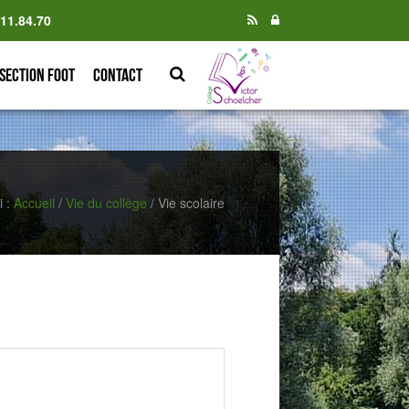
.11.84.70
Section foot
Contact
i :
Accueil
/
Vie du collège
/
Vie scolaire